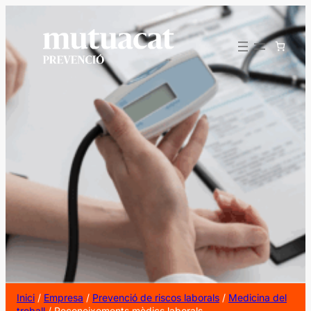
Vés
al
contingut
Inici
/
Empresa
/
Prevenció de riscos laborals
/
Medicina del
treball
/ Reconeixements mèdics laborals