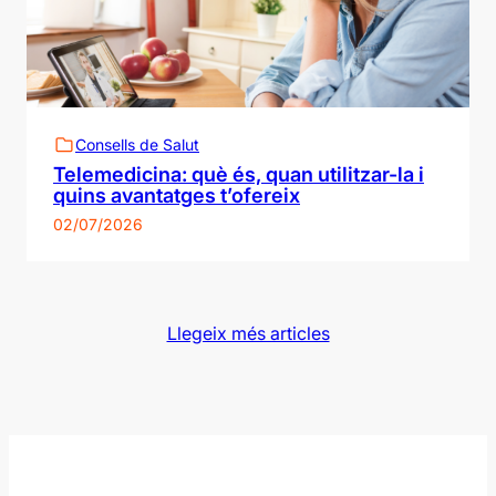
t
e
i
x
e
s
u
Consells de Salut
n
Telemedicina: què és, quan utilitzar-la i
a
quins avantatges t’ofereix
02/07/2026
Llegeix més articles