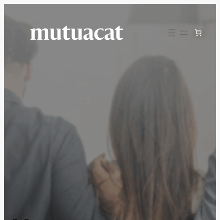
Vés
al
contingut