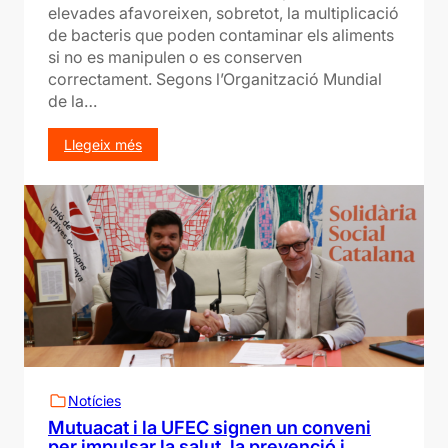
elevades afavoreixen, sobretot, la multiplicació
de bacteris que poden contaminar els aliments
si no es manipulen o es conserven
correctament. Segons l’Organització Mundial
de la…
:
Llegeix més
C
o
m
p
r
e
v
e
n
i
r
l
e
Notícies
s
Mutuacat i la UFEC signen un conveni
i
per impulsar la salut, la prevenció i
n