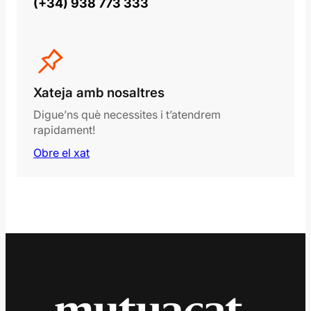
(+34) 938 773 333
Xateja amb nosaltres
Digue’ns què necessites i t’atendrem
rapidament!
Obre el xat