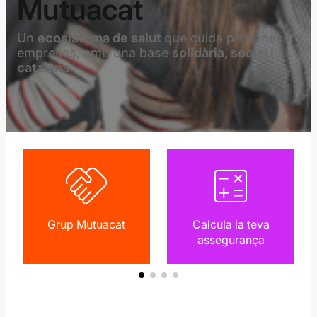
Mutuacat
Un
ecosistema de salut
que cuida persones i
empreses, amb una base
solidària, social i
catalana
Grup Mutuacat
Calcula la teva
assegurança
Grup Mutuacat
Calcula la teva
assegurança