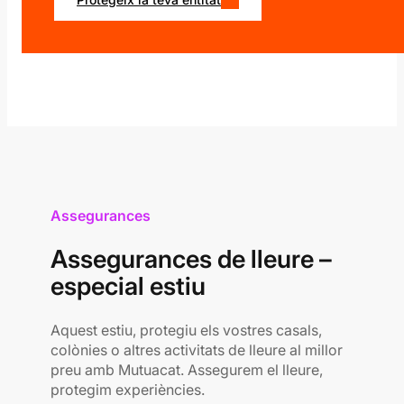
Assegurances
Asse
Assegurances de lleure –
Sal
especial estiu
Si te
l’ass
Aquest estiu, protegiu els vostres casals,
Estal
colònies o altres activitats de lleure al millor
millo
preu amb Mutuacat. Assegurem el lleure,
protegim experiències.
Consu