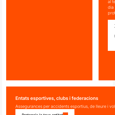
al t
dia
pro
Entats esportives, clubs i federacions
Assegurances per accidents esportius, de lleure i vol
Protegeix la teva entitat