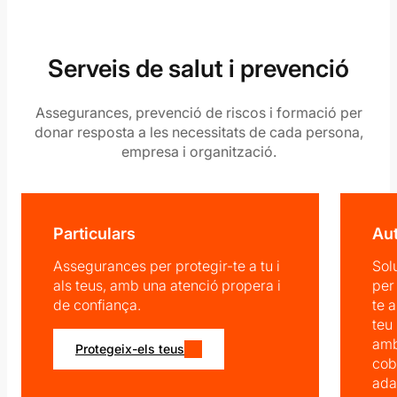
Serveis de salut i prevenció
Assegurances, prevenció de riscos i formació per
donar resposta a les necessitats de cada persona,
empresa i organització.
Particulars
Au
Assegurances per protegir-te a tu i
Sol
als teus, amb una atenció propera i
per
de confiança.
te a
teu
am
Protegeix-els teus
cob
ada