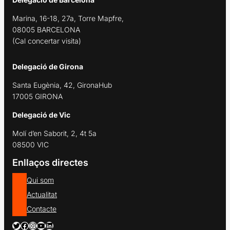
Marina, 16-18, 27a, Torre Mapfre,
08005 BARCELONA
(Cal concertar visita)
Delegació de Girona
Santa Eugènia, 42, GironaHub
17005 GIRONA
Delegació de Vic
Molí d’en Saborit, 2, 4t 5a
08500 VIC
Enllaços directes
Qui som
Actualitat
Contacte
Twitter
Facebook
Instagram
YouTube
LinkedIn