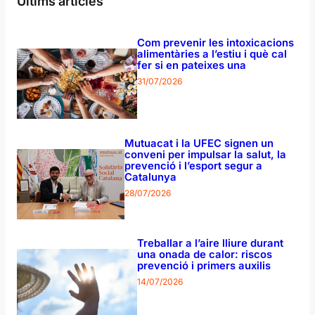
Últims articles
Com prevenir les intoxicacions
alimentàries a l’estiu i què cal
fer si en pateixes una
31/07/2026
Mutuacat i la UFEC signen un
conveni per impulsar la salut, la
prevenció i l’esport segur a
Catalunya
28/07/2026
Treballar a l’aire lliure durant
una onada de calor: riscos
prevenció i primers auxilis
14/07/2026