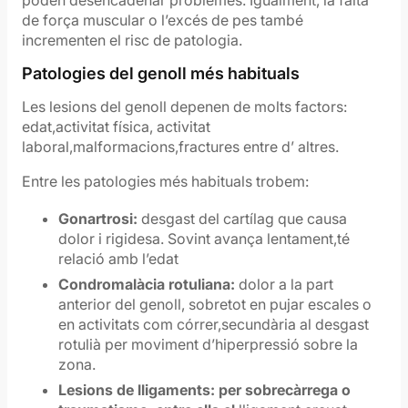
poden desencadenar problemes. Igualment, la falta
de força muscular o l’excés de pes també
incrementen el risc de patologia.
Patologies del genoll més habituals
Les lesions del genoll depenen de molts factors:
edat,activitat física, activitat
laboral,malformacions,fractures entre d’ altres.
Entre les patologies més habituals trobem:
Gonartrosi:
desgast del cartílag que causa
dolor i rigidesa. Sovint avança lentament,té
relació amb l’edat
Condromal
à
cia rotuliana:
dolor a la part
anterior del genoll, sobretot en pujar escales o
en activitats com córrer,secundària al desgast
rotulià per moviment d’hiperpressió sobre la
zona.
Lesions de lligaments:
per sobrecàrrega o