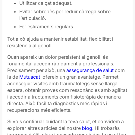
Utilitzar calçat adequat.
Evitar sobrepès per reduir càrrega sobre
l’articulació.
Fer estiraments regulars
Tot això ajuda a mantenir estabilitat, flexibilitat i
resistència al genoll.
Quan apareix un dolor persistent al genoll, és
fonamental accedir ràpidament a professionals.
Precisament per això, una
assegurança de salut
com
la de
Mutuacat
ofereix un gran avantatge. Permet
aconseguir visites amb traumatòlegs sense llarga
espera, obtenir proves com ressonàncies amb agilitat
i accedir a tractaments com fisioteràpia de manera
directa. Això facilita diagnòstics més ràpids i
recuperacions més eficients.
Si vols continuar cuidant la teva salut, et convidem a
explorar altres articles del nostre
blog
. Hi trobaràs
informació útil, clara i pensada per ajudar-te en el teu