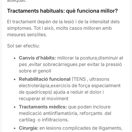
adequat.
Tractaments habituals: què funciona millor?
El tractament depèn de la lesió i de la intensitat dels
símptomes. Tot i això, molts casos milloren amb
mesures senzilles.
Sol ser efectiu:
Canvis d’hàbits:
millorar la postura,disminuir el
pes ,evitar sobrecàrregues per evitar la pressió
sobre el genoll
Rehabilitació funcional
(TENS , ultrasons
electroteràpia,exercicis de força especialment
de quadríceps) ajuda a reduir el dolor i
recuperar el moviment
Tractaments m
è
dics:
que poden incloure
medicació antiinflamatòria, reforçants del
cartílag o infiltracions.
Cirurgia:
en lesions complicades de lligaments,