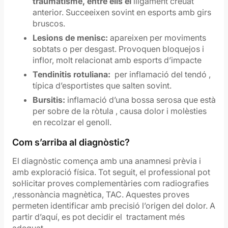
traumatisme, entre ells el
lligament creuat
anterior. Succeeixen sovint en esports amb girs
bruscos.
Lesions de menisc:
apareixen per moviments
sobtats o per desgast. Provoquen bloquejos i
inflor, molt relacionat amb esports d’impacte
Tendinitis rotuliana:
per inflamació del tendó ,
típica d’esportistes que salten sovint.
Bursitis:
inflamació d’una bossa serosa que està
per sobre de la ròtula , causa dolor i molèsties
en recolzar el genoll.
Com s’arriba al diagnòstic?
El diagnòstic comença amb una anamnesi prèvia i
amb exploració física. Tot seguit, el professional pot
sol·licitar proves complementàries com radiografies
,ressonància magnètica, TAC. Aquestes proves
permeten identificar amb precisió l’origen del dolor. A
partir d’aquí, es pot decidir el tractament més