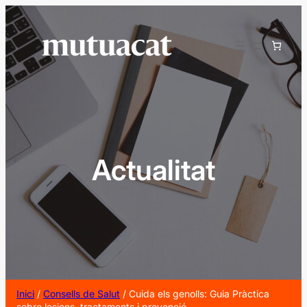
Vés
al
contingut
Actualitat
Inici
/
Consells de Salut
/ Cuida els genolls: Guia Pràctica
sobre lesions, tractaments i prevenció