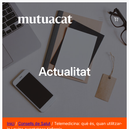
Vés
al
contingut
Actualitat
Inici
/
Consells de Salut
/ Telemedicina: què és, quan utilitzar-
la i quins avantatges t’ofereix